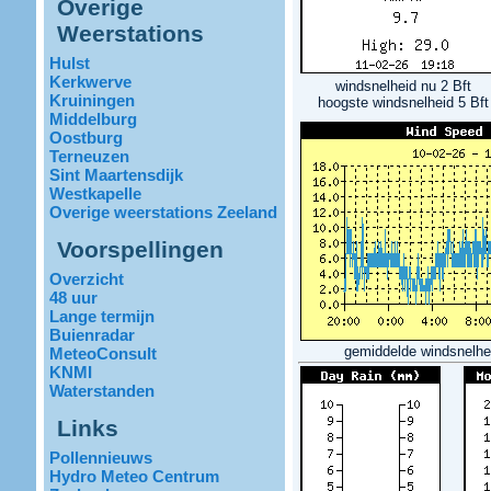
Overige
Weerstations
Hulst
Kerkwerve
windsnelheid nu
2 Bft
Kruiningen
hoogste windsnelheid
5 Bft
Middelburg
Oostburg
Terneuzen
Sint Maartensdijk
Westkapelle
Overige weerstations Zeeland
Voorspellingen
Overzicht
48 uur
Lange termijn
Buienradar
gemiddelde windsnelhe
MeteoConsult
KNMI
Waterstanden
Links
Pollennieuws
Hydro Meteo Centrum