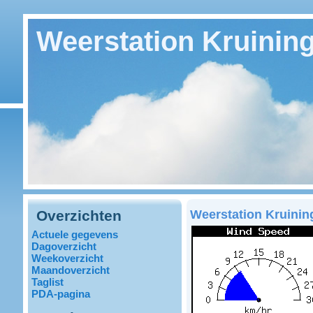
Weerstation Kruinin
Overzichten
Weerstation Kruini
Actuele gegevens
Dagoverzicht
Weekoverzicht
Maandoverzicht
Taglist
PDA-pagina